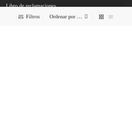
Libro de reclamaciones
Filtros
PRODUCTOS
Probióticos
7
Probióticos
7
Alimentos Probióticos
productos
1
Accesorios
1
Accesorios
producto
Copyright © 2026 World of Superfoods | Powered by
ziccosor