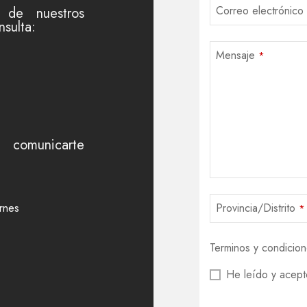
Correo electrónico
 de nuestros
nsulta:
Mensaje
*
 comunicarte
rnes
Provincia/Distrito
*
Terminos y condicio
He leído y acept