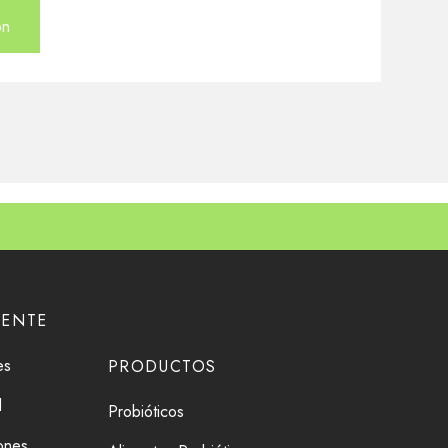
ón
IENTE
es
PRODUCTOS
d
Probióticos
iones