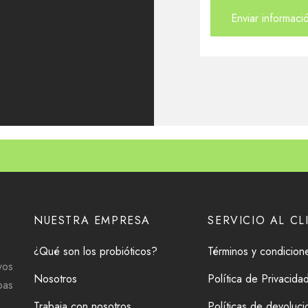
Enviar informaci
This
field
should
be left
blank
NUESTRA EMPRESA
SERVICIO AL CL
¿Qué son los probióticos?
Términos y condicion
vos
Nosotros
Política de Privacida
pas
Trabaja con nosotros
Políticas de devoluc