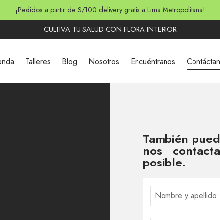
¡Pedidos a partir de S/100 delivery gratis a Lima Metropolitana!
CULTIVA TU SALUD CON FLORA INTERIOR
enda
Talleres
Blog
Nosotros
Encuéntranos
Contácta
También puede
nos contact
posible.
Nombre y apellido: